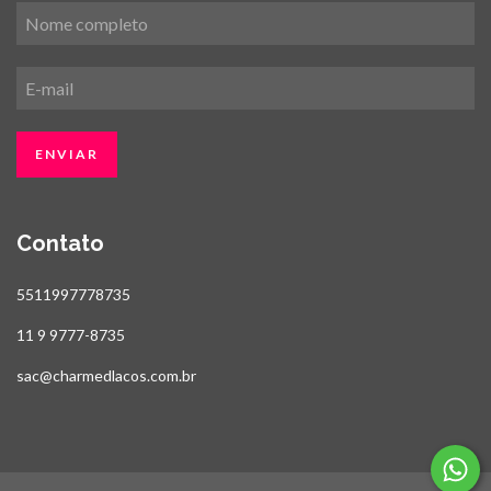
Contato
5511997778735
11 9 9777-8735
sac@charmedlacos.com.br