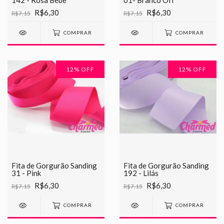
142 - Rosa Bebe
01- Branco Off
R$6,30
R$6,30
R$7,15
R$7,15
COMPRAR
COMPRAR
12
% OFF
12
% OFF
Fita de Gorgurão Sanding
Fita de Gorgurão Sanding
31 - Pink
192 - Lilás
R$6,30
R$6,30
R$7,15
R$7,15
COMPRAR
COMPRAR