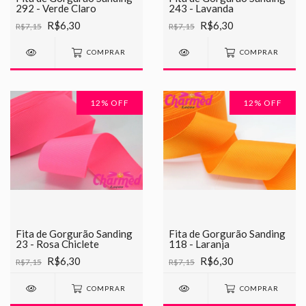
292 - Verde Claro
243 - Lavanda
R$6,30
R$6,30
R$7,15
R$7,15
COMPRAR
COMPRAR
12
% OFF
12
% OFF
Fita de Gorgurão Sanding
Fita de Gorgurão Sanding
23 - Rosa Chiclete
118 - Laranja
R$6,30
R$6,30
R$7,15
R$7,15
COMPRAR
COMPRAR