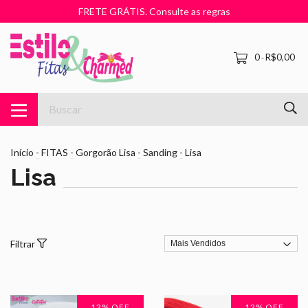
FRETE GRÁTIS. Consulte as regras
0
R$0,00
-
Início
-
FITAS
-
Gorgorão Lisa
-
Sanding
-
Lisa
Lisa
Filtrar
12
% OFF
12
% OFF