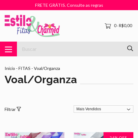
FRETE GRÁTIS. Consulte as regras
0
R$0,00
-
Início
-
FITAS
-
Voal/Organza
Voal/Organza
Filtrar
24
% OFF