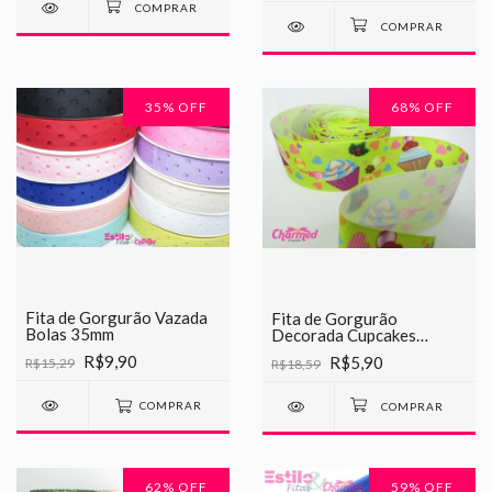
35
% OFF
68
% OFF
Fita de Gorgurão Vazada
Fita de Gorgurão
Bolas 35mm
Decorada Cupcakes
Chinesinha 38mm
R$9,90
R$5,90
R$15,29
R$18,59
COMPRAR
62
% OFF
59
% OFF