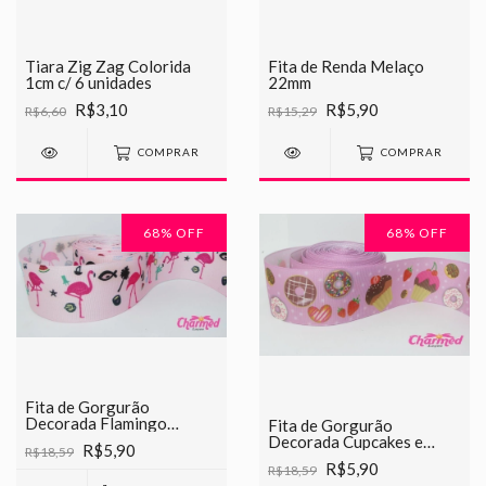
Tiara Zig Zag Colorida
Fita de Renda Melaço
1cm c/ 6 unidades
22mm
R$3,10
R$5,90
R$6,60
R$15,29
COMPRAR
COMPRAR
68
% OFF
68
% OFF
Fita de Gorgurão
Decorada Flamingo
Fita de Gorgurão
Chinesinha 38mm
Decorada Cupcakes e
R$5,90
R$18,59
Donuts Chinesinha 38mm
R$5,90
R$18,59