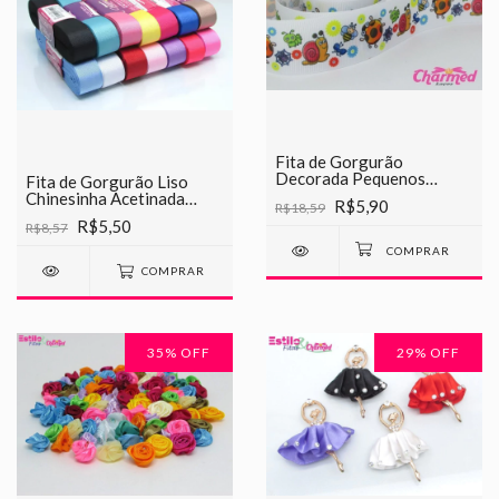
Fita de Gorgurão
Decorada Pequenos
Fita de Gorgurão Liso
Insetos Chinesinha 38mm
Chinesinha Acetinada
R$5,90
R$18,59
22mm
R$5,50
R$8,57
COMPRAR
35
% OFF
29
% OFF