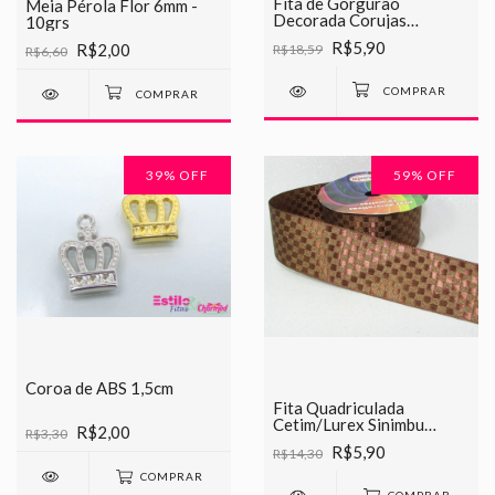
Fita de Gorgurão
Meia Pérola Flor 6mm -
Decorada Corujas
10grs
Chinesinha 38mm
R$5,90
R$2,00
R$18,59
R$6,60
39
% OFF
59
% OFF
Coroa de ABS 1,5cm
Fita Quadriculada
Cetim/Lurex Sinimbu
R$2,00
R$3,30
38mm
R$5,90
R$14,30
COMPRAR