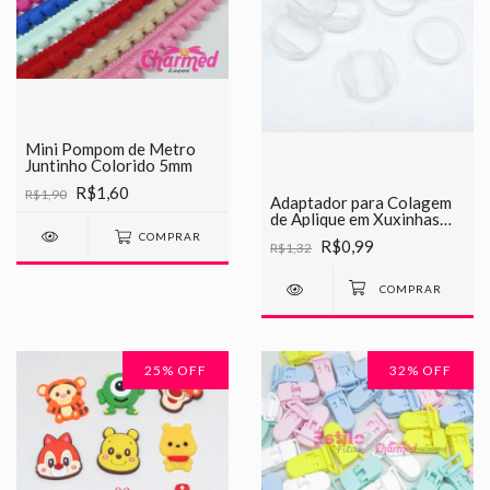
Mini Pompom de Metro
Juntinho Colorido 5mm
R$1,60
R$1,90
Adaptador para Colagem
de Aplique em Xuxinhas
2cm
COMPRAR
R$0,99
R$1,32
25
% OFF
32
% OFF