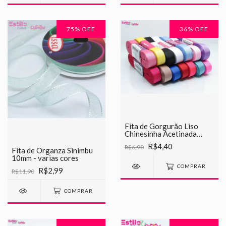
75
% OFF
36
% OFF
Fita de Gorgurão Liso
Chinesinha Acetinada
15mm
R$4,40
R$6,90
Fita de Organza Sinimbu
10mm - varias cores
COMPRAR
R$2,99
R$11,90
COMPRAR