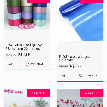
Fita Cetim Lisa BigBoy
38mm-com 22 metros
R$4,99
R$13,09
Plástico para Laços
Colorido
COMPRAR
R$3,99
R$9,79
COMPRAR
39
% OFF
68
% OFF