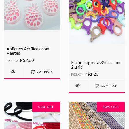
Apliques Acrílicos com
Paetês
R$2,60
R$3,29
Fecho Lagosta 35mm com
2 unid
COMPRAR
R$1,20
R$3,03
COMPRAR
50
% OFF
10
% OFF