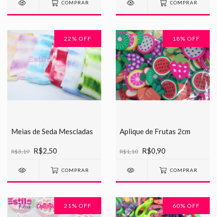
COMPRAR
COMPRAR
22
% OFF
18
% OFF
Meias de Seda Mescladas
Aplique de Frutas 2cm
R$2,50
R$0,90
R$3,19
R$1,10
COMPRAR
COMPRAR
21
% OFF
60
% OFF