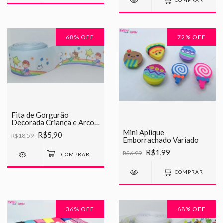
COMPRAR
68
% OFF
72
% OFF
Fita de Gorgurão
Decorada Criança e Arco
Iris Chinesinha 38mm
Mini Aplique
R$5,90
R$18,59
Emborrachado Variado
R$1,99
R$6,99
COMPRAR
36
% OFF
68
% OFF