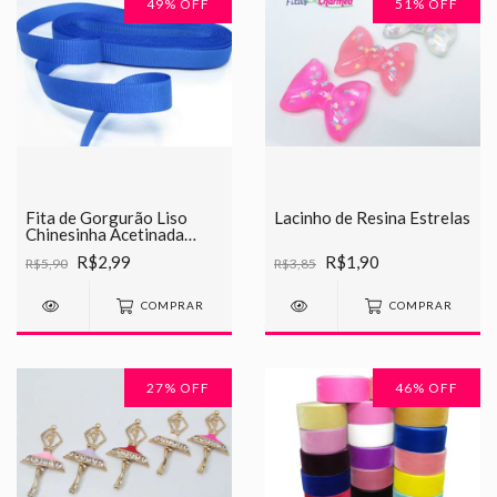
49
% OFF
51
% OFF
Fita de Gorgurão Liso
Lacinho de Resina Estrelas
Chinesinha Acetinada
10mm
R$2,99
R$1,90
R$5,90
R$3,85
COMPRAR
COMPRAR
27
% OFF
46
% OFF