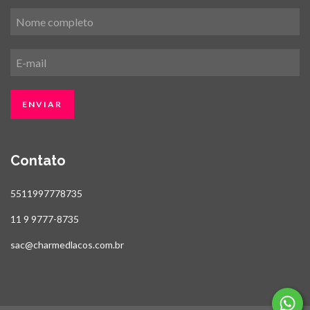
Contato
5511997778735
11 9 9777-8735
sac@charmedlacos.com.br