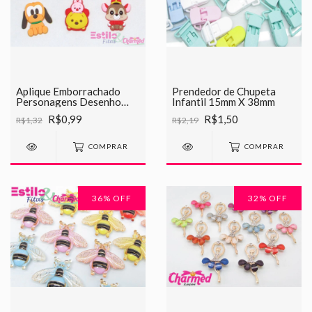
Aplique Emborrachado
Prendedor de Chupeta
Personagens Desenho
Infantil 15mm X 38mm
Animado
R$0,99
R$1,50
R$1,32
R$2,19
COMPRAR
COMPRAR
36
% OFF
32
% OFF