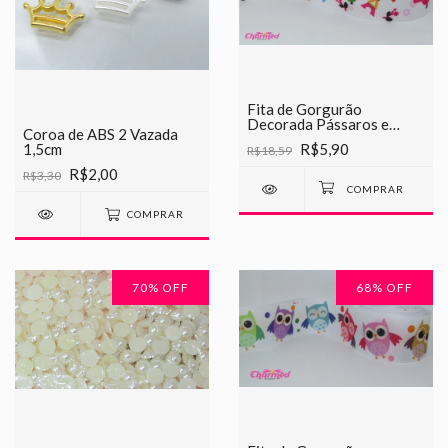
Fita de Gorgurão
Decorada Pássaros e
Coroa de ABS 2 Vazada
Torres Chinesinha 38mm
R$5,90
1,5cm
R$18,59
R$2,00
R$3,30
COMPRAR
70
% OFF
68
% OFF