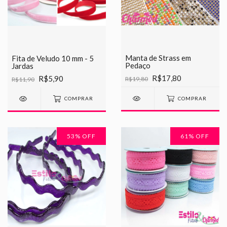
Manta de Strass em
Fita de Veludo 10 mm - 5
Pedaço
Jardas
R$17,80
R$5,90
R$19,80
R$11,90
COMPRAR
COMPRAR
53
% OFF
61
% OFF