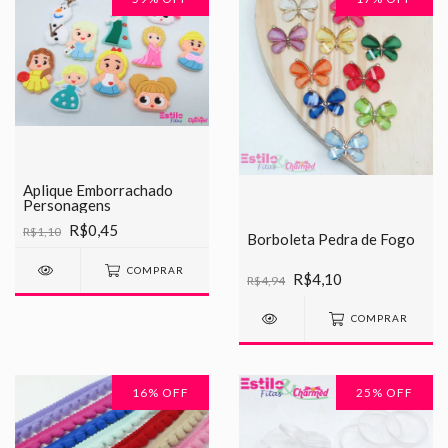
Aplique Emborrachado
Personagens
R$0,45
R$1,10
Borboleta Pedra de Fogo
COMPRAR
R$4,10
R$4,94
COMPRAR
16
% OFF
25
% OFF