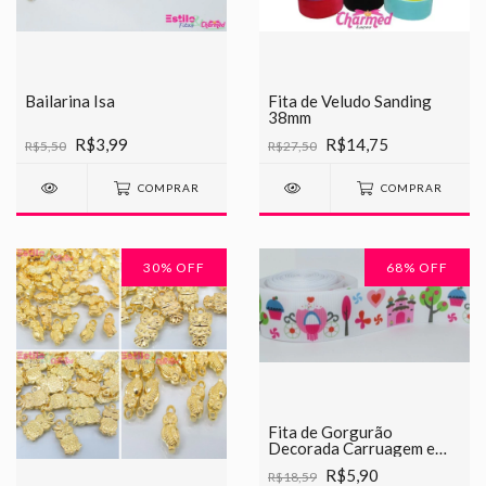
Bailarina Isa
Fita de Veludo Sanding
38mm
R$3,99
R$14,75
R$5,50
R$27,50
COMPRAR
COMPRAR
30
% OFF
68
% OFF
Fita de Gorgurão
Decorada Carruagem e
Castelo Chinesinha 38mm
R$5,90
R$18,59