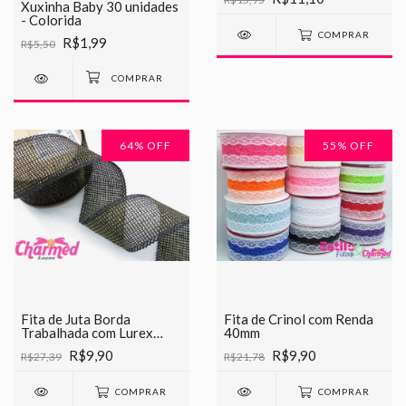
Xuxinha Baby 30 unidades
- Colorida
COMPRAR
R$1,99
R$5,50
64
% OFF
55
% OFF
Fita de Juta Borda
Fita de Crinol com Renda
Trabalhada com Lurex
40mm
40mm
R$9,90
R$9,90
R$27,39
R$21,78
COMPRAR
COMPRAR