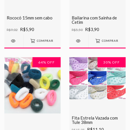
Rococó 15mm sem cabo
Bailarina com Sainha de
Cetim
R$5,90
R$3,90
R$9,02
R$5,50
COMPRAR
COMPRAR
64
% OFF
30
% OFF
Fita Estrela Vazada com
Tule 38mm
R$11,10
R$15,95