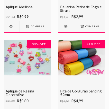
Aplique Abelinha
Bailarina Pedra de Fogo e
Strass
R$0,99
R$2,99
R$1,54
R$4,40
COMPRAR
COMPRAR
39
% OFF
49
% OFF
Aplique de Resina
Fita de Gorgurão Sanding
Decorativo
52mm
R$0,80
R$4,99
R$1,32
R$9,80