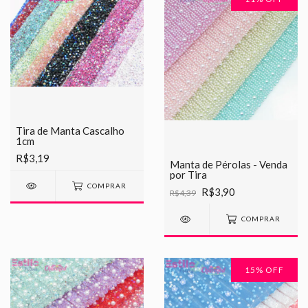
Tira de Manta Cascalho
1cm
R$3,19
Manta de Pérolas - Venda
por Tira
COMPRAR
R$3,90
R$4,39
COMPRAR
15
% OFF