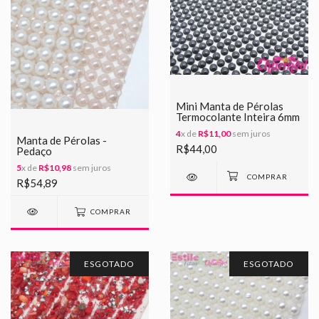
Mini Manta de Pérolas
Termocolante Inteira 6mm
4
x de
R$11,00
sem juros
Manta de Pérolas -
R$44,00
Pedaço
5
x de
R$10,98
sem juros
R$54,89
COMPRAR
ESGOTADO
ESGOTADO