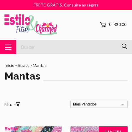
FRETE GRÁTIS. Consulte as regras
0
R$0,00
-
Início
-
Strass
-
Mantas
Mantas
Filtrar
11
% OFF