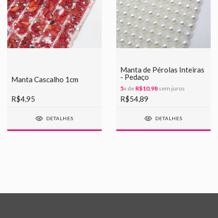
Manta de Pérolas Inteiras
- Pedaço
Manta Cascalho 1cm
5
x de
R$10,98
sem juros
R$4,95
R$54,89
DETALHES
DETALHES