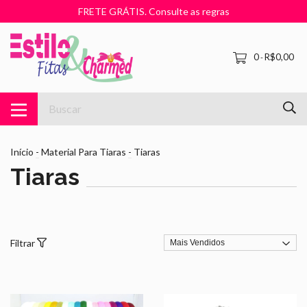
FRETE GRÁTIS. Consulte as regras
0
R$0,00
-
Início
-
Material Para Tiaras
-
Tiaras
Tiaras
Filtrar