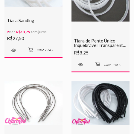
Tiara Sanding
2
x de
R$13,75
sem juros
R$27,50
Tiara de Pente Único
Inquebrável Transparente
1cm - Pct c/ 6 unid
R$8,25