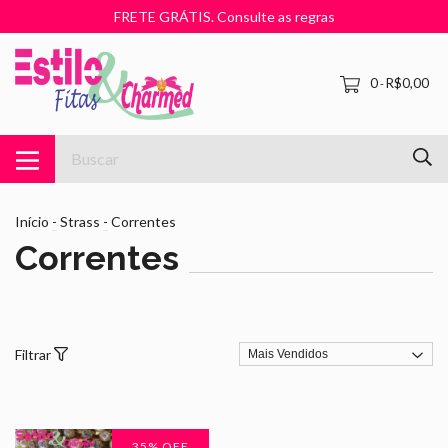
FRETE GRÁTIS. Consulte as regras
0
R$0,00
-
Início
-
Strass
-
Correntes
Correntes
Filtrar
35
% OFF